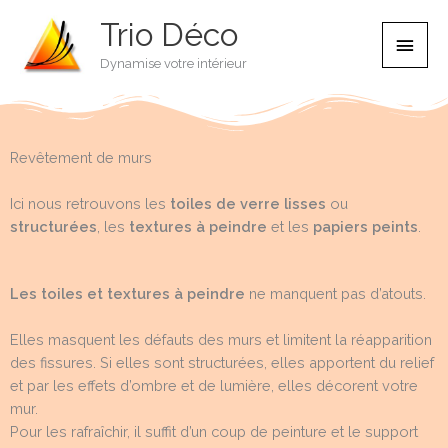
Aller
Trio Déco
Men
au
contenu
Dynamise votre intérieur
princ
Revêtement de murs
Ici nous retrouvons les
toiles de verre lisses
ou
structurées
, les
textures à peindre
et les
papiers peints
.
Les toiles et textures à peindre
ne manquent pas d’atouts.
Elles masquent les défauts des murs et limitent la réapparition
des fissures. Si elles sont structurées, elles apportent du relief
et par les effets d’ombre et de lumière, elles décorent votre
mur.
Pour les rafraîchir, il suffit d’un coup de peinture et le support