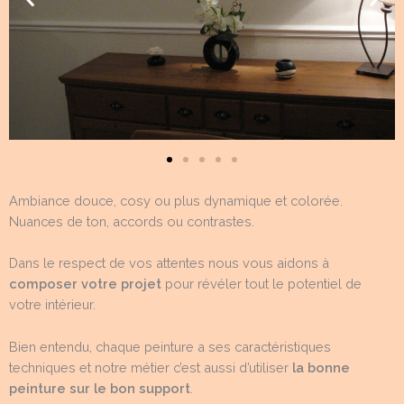
Ambiance douce, cosy ou plus dynamique et colorée.
Nuances de ton, accords ou contrastes.
Dans le respect de vos attentes nous vous aidons à
composer votre projet
pour révéler tout le potentiel de
votre intérieur.
Bien entendu, chaque peinture a ses caractéristiques
techniques et notre métier c’est aussi d’utiliser
la bonne
peinture sur le bon support
.